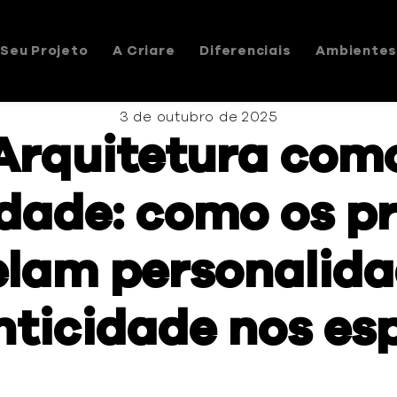
Seu Projeto
A Criare
Diferenciais
Ambiente
3 de outubro de 2025
Arquitetura com
idade: como os pr
elam personalida
nticidade nos es