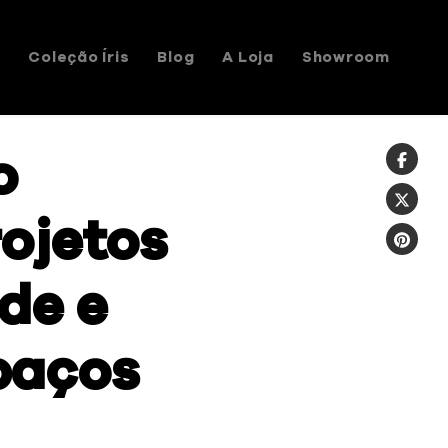
s
Coleção Íris
Blog
A Loja
Showroom
o
ojetos
de e
paços